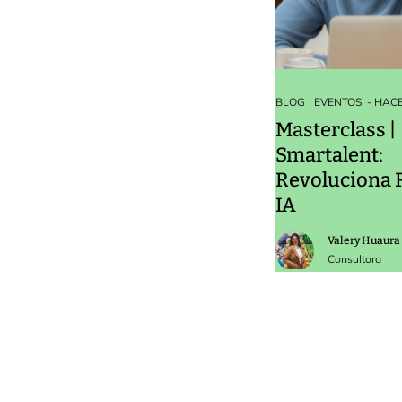
BLOG
EVENTOS
- HACE
Masterclass |
Smartalent:
Revoluciona 
IA
Valery Huaura
Consultora