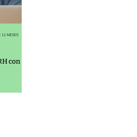
 11 MESES
RH con