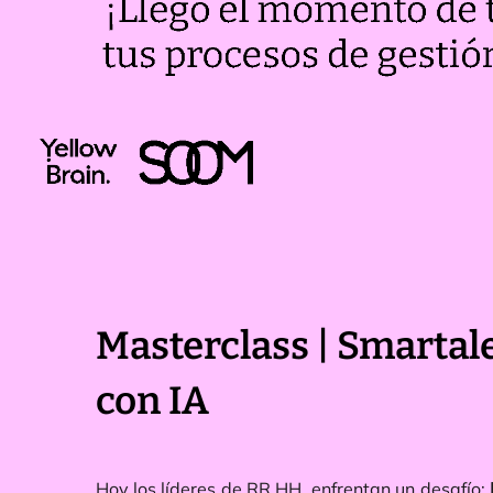
Masterclass | Smartal
con IA
Hoy los líderes de RR.HH. enfrentan un desafío: