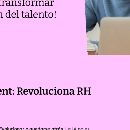
ent: Revoluciona RH
Evolucionar o quedarse atrás.
La IA no es